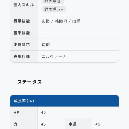
師の導き
個人スキル
師の導き+
得意技能
剣術 / 格闘術 / 指揮
苦手技能
-
才能開花
信仰
専用兵種
ニルヴァーナ
ステータス
成長率（%）
HP
45
力
45
幸運
45