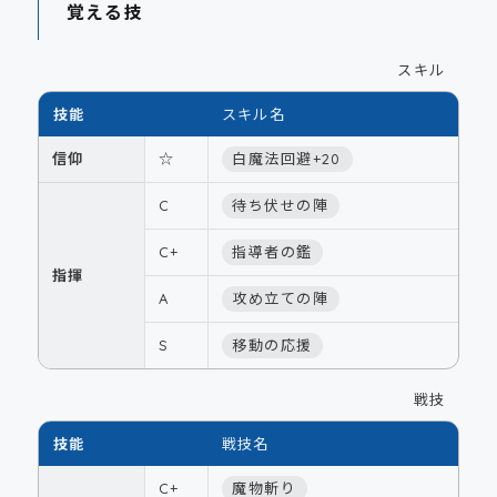
覚える技
スキル
技能
スキル名
信仰
☆
白魔法回避+20
C
待ち伏せの陣
C+
指導者の鑑
指揮
A
攻め立ての陣
S
移動の応援
戦技
技能
戦技名
C+
魔物斬り