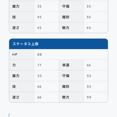
魔力
35
守備
35
技
45
魔防
30
速さ
45
魅力
45
ステータス上限
HP
88
力
77
幸運
66
魔力
55
守備
55
技
66
魔防
55
速さ
66
魅力
99