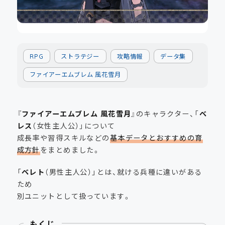
RPG
ストラテジー
攻略情報
データ集
ファイアーエムブレム 風花雪月
『
ファイアーエムブレム 風花雪月
』のキャラクター、「
ベ
レス
（女性主人公）」について
成長率や習得スキルなどの
基本データとおすすめの育
成方針
をまとめました。
「
ベレト
（男性主人公）」とは、就ける兵種に違いがある
ため
別ユニットとして扱っています。
もくじ