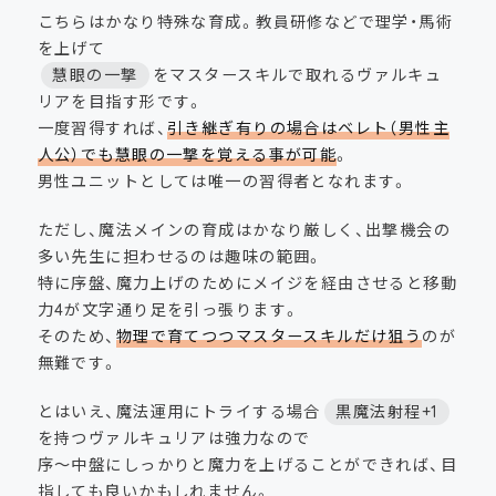
こちらはかなり特殊な育成。教員研修などで理学・馬術
を上げて
慧眼の一撃
をマスタースキルで取れるヴァルキュ
リアを目指す形です。
一度習得すれば、
引き継ぎ有りの場合はベレト（男性主
人公）でも慧眼の一撃を覚える事が可能
。
男性ユニットとしては唯一の習得者となれます。
ただし、魔法メインの育成はかなり厳しく、出撃機会の
多い先生に担わせるのは趣味の範囲。
特に序盤、魔力上げのためにメイジを経由させると移動
力4が文字通り足を引っ張ります。
そのため、
物理で育てつつマスタースキルだけ狙う
のが
無難です。
とはいえ、魔法運用にトライする場合
黒魔法射程+1
を持つヴァルキュリアは強力なので
序〜中盤にしっかりと魔力を上げることができれば、目
指しても良いかもしれません。