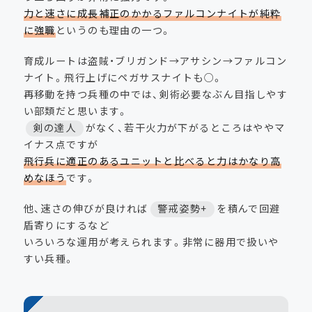
力と速さに成長補正のかかるファルコンナイトが純粋
に強職
というのも理由の一つ。
育成ルートは盗賊・ブリガンド→アサシン→ファルコン
ナイト。飛行上げにペガサスナイトも○。
再移動を持つ兵種の中では、剣術必要なぶん目指しやす
い部類だと思います。
剣の達人
がなく、若干火力が下がるところはややマ
イナス点ですが
飛行兵に適正のあるユニットと比べると力はかなり高
めなほう
です。
他、速さの伸びが良ければ
警戒姿勢+
を積んで回避
盾寄りにするなど
いろいろな運用が考えられます。非常に器用で扱いや
すい兵種。