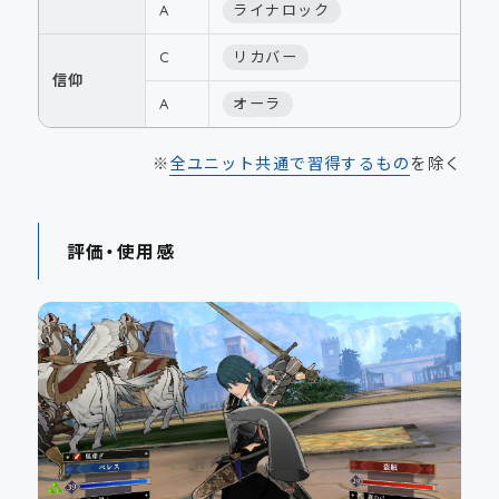
A
ライナロック
C
リカバー
信仰
A
オーラ
※
全ユニット共通で習得するもの
を除く
評価・使用感