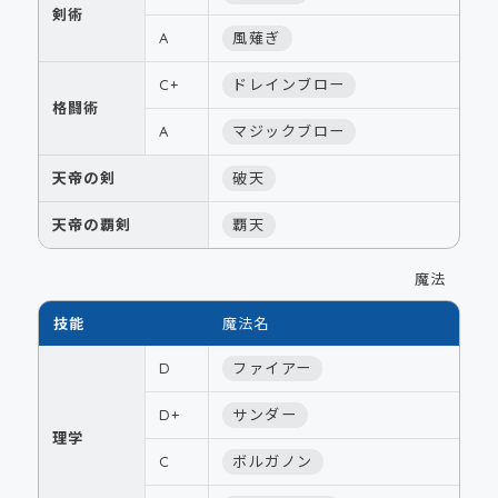
剣術
A
風薙ぎ
C+
ドレインブロー
格闘術
A
マジックブロー
天帝の剣
破天
天帝の覇剣
覇天
魔法
技能
魔法名
D
ファイアー
D+
サンダー
理学
C
ボルガノン